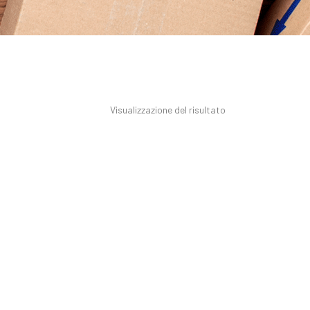
Visualizzazione del risultato