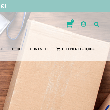
0€!
0
DE
BLOG
CONTATTI
0 ELEMENTI
0,00€