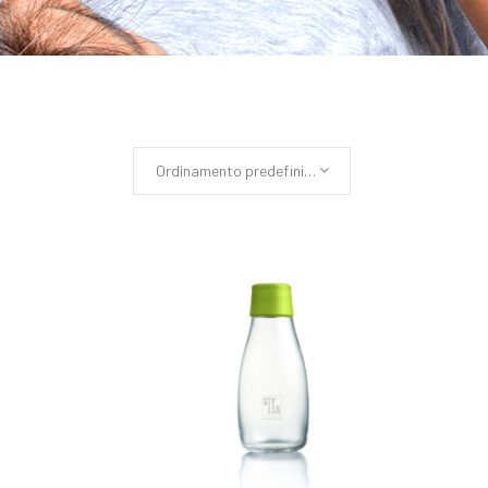
Ordinamento predefinito