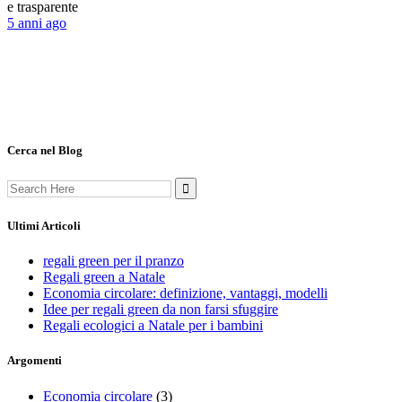
e trasparente
5 anni ago
Cerca nel Blog
Cerca:
Ultimi Articoli
regali green per il pranzo
Regali green a Natale
Economia circolare: definizione, vantaggi, modelli
Idee per regali green da non farsi sfuggire
Regali ecologici a Natale per i bambini
Argomenti
Economia circolare
(3)