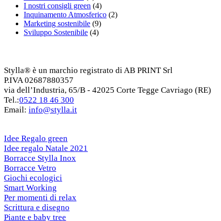
I nostri consigli green
(4)
Inquinamento Atmosferico
(2)
Marketing sostenibile
(9)
Sviluppo Sostenibile
(4)
Stylla® è un marchio registrato di AB PRINT Srl
P.IVA 02687880357
via dell’Industria, 65/B - 42025 Corte Tegge Cavriago (RE)
Tel.:
0522 18 46 300
Email:
info@stylla.it
Idee Regalo green
Idee regalo Natale 2021
Borracce Stylla Inox
Borracce Vetro
Giochi ecologici
Smart Working
Per momenti di relax
Scrittura e disegno
Piante e baby tree