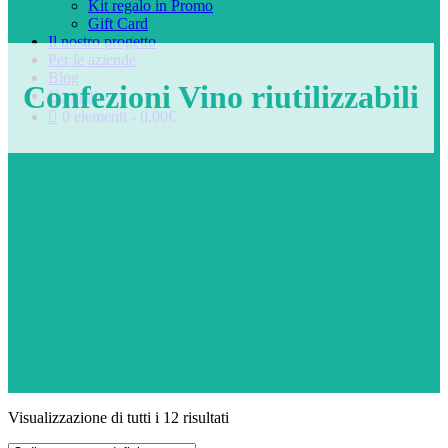
Kit regalo in Promo
Gift Card
Il nostro progetto
Per le aziende
Blog
Confezioni Vino riutilizzabili
Contatti
0 elementi
0,00€
Visualizzazione di tutti i 12 risultati