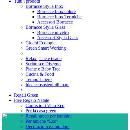
Tutti i prodotti
Borracce Stylla Inox
Borracce Inox colore
Borracce Inox Termiche
Accessori Borracce
Borracce Stylla Glass
Borracce in vetro
Accessori Stylla Glass
Giochi Ecologici
Green Smart Working
Relax | The e tisane
Scrittura e Disegno
Piante e Baby Tree
Cucina & Food
Tempo Libero
Idee ecosostenibili mare
Regali Green
Idee Regalo Natale
Confezioni Vino Eco
Per la casa green
Regali green per bambini
Per amiche “Eco”
Decorazioni da montare