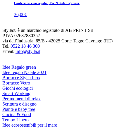
Confezione vino regalo | TWIN desk organizer
36,00
€
Stylla® è un marchio registrato di AB PRINT Srl
P.IVA 02687880357
via dell’Industria, 65/B - 42025 Corte Tegge Cavriago (RE)
Tel.:
0522 18 46 300
Email:
info@stylla.it
Idee Regalo green
Idee regalo Natale 2021
Borracce Stylla Inox
Borracce Vetro
Giochi ecologici
Smart Working
Per momenti di relax
Scrittura e disegno
Piante e baby tree
Cucina & Food
Tempo Libero
Idee ecosostenibili per il mare