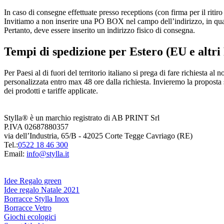
In caso di consegne effettuate presso receptions (con firma per il ritiro
Invitiamo a non inserire una PO BOX nel campo dell’indirizzo, in quant
Pertanto, deve essere inserito un indirizzo fisico di consegna.
Tempi di spedizione per Estero (EU e altri 
Per Paesi al di fuori del territorio italiano si prega di fare richiesta a
personalizzata entro max 48 ore dalla richiesta. Invieremo la proposta s
dei prodotti e tariffe applicate.
Stylla® è un marchio registrato di AB PRINT Srl
P.IVA 02687880357
via dell’Industria, 65/B - 42025 Corte Tegge Cavriago (RE)
Tel.:
0522 18 46 300
Email:
info@stylla.it
Idee Regalo green
Idee regalo Natale 2021
Borracce Stylla Inox
Borracce Vetro
Giochi ecologici