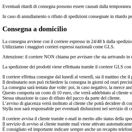
Eventuali ritardi di consegna possono essere causati dalla temporanea in
In caso di annullamento o rifiuto di spedizioni consegnate in ritardo pe
Consegna a domicilio
La consegna avviene con il corriere espresso in 24/48 h dalla spedizio
Utilizziamo i maggiori corrieri espressi nazionali come GLS.
Attenzione: il corriere NON chiama per avvisare che sta arrivando in c
La spedizione dei prodotti viene effettuata tramite il corriere GLS con i
Il corriere effettua consegne dal lunedì al venerdì, sia il mattino che il
Il destinatario non può richiedere la consegna in giorni od orari precisi
La consegna sarà tentata due volte: poi, in caso negativo, la merce and
Questo comporta un costo di 10 euro, che verrà addebitato al cliente sul
Stessa situazione in caso di rifiuto del pacco da parte del cliente.
L’avviso di giacenza verrà inoltrato al cliente che potrà decidere di c
Stylla non sarà responsabile per eventuali disfunzioni nel servizio di c
Il corriere avvisa il cliente tramite e-mail in merito allo status della sp
Il servizio di avviso al cliente tramite mail viene attivato automaticam
È consigliato ed importante indicare sempre anche un recapito telefoni