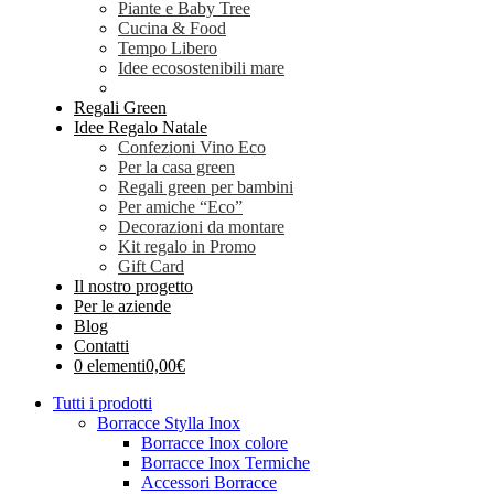
Piante e Baby Tree
Cucina & Food
Tempo Libero
Idee ecosostenibili mare
Regali Green
Idee Regalo Natale
Confezioni Vino Eco
Per la casa green
Regali green per bambini
Per amiche “Eco”
Decorazioni da montare
Kit regalo in Promo
Gift Card
Il nostro progetto
Per le aziende
Blog
Contatti
0 elementi
0,00€
Tutti i prodotti
Borracce Stylla Inox
Borracce Inox colore
Borracce Inox Termiche
Accessori Borracce