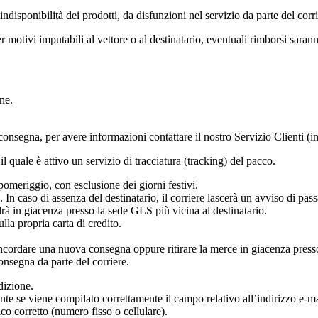
disponibilità dei prodotti, da disfunzioni nel servizio da parte del corri
r motivi imputabili al vettore o al destinatario, eventuali rimborsi sarann
ne.
onsegna, per avere informazioni contattare il nostro Servizio Clienti (in
l quale è attivo un servizio di tracciatura (tracking) del pacco.
 pomeriggio, con esclusione dei giorni festivi.
. In caso di assenza del destinatario, il corriere lascerà un avviso di pas
rà in giacenza presso la sede GLS più vicina al destinatario.
la propria carta di credito.
oncordare una nuova consegna oppure ritirare la merce in giacenza presso l
onsegna da parte del corriere.
edizione.
ente se viene compilato correttamente il campo relativo all’indirizzo e-ma
co corretto (numero fisso o cellulare).