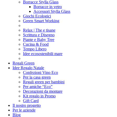
Borracce Stylla Glass
Borracce in vetro
Accessori Stylla Glass
Giochi Ecologici
Green Smart Working
Relax | The e tisane
Scrittura e Disegno
Piante e Baby Tree
Cucina & Food
Tempo Libero
Idee ecosostenibili mare
Regali Green
Idee Regalo Natale
Confezioni Vino Eco
Per la casa green
Regali green per bambini
Per amiche “Eco”
Decorazioni da montare
Kit regalo in Promo
Gift Card
Il nostro progetto
Per le aziende
Blog