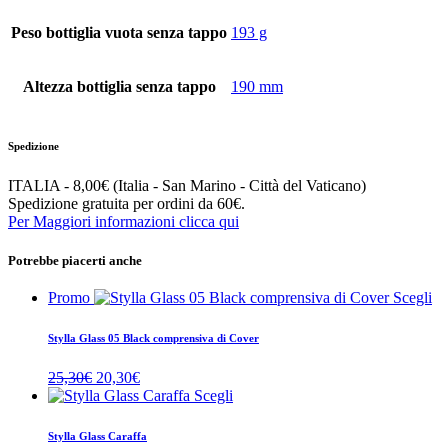
Peso bottiglia vuota senza tappo
193 g
Altezza bottiglia senza tappo
190 mm
Spedizione
ITALIA - 8,00€ (Italia - San Marino - Città del Vaticano)
Spedizione gratuita per ordini da 60€.
Per Maggiori informazioni clicca qui
Potrebbe piacerti anche
Promo
Scegli
Stylla Glass 05 Black comprensiva di Cover
Il
Il
25,30
€
20,30
€
prezzo
prezzo
Scegli
originale
attuale
era:
è:
Stylla Glass Caraffa