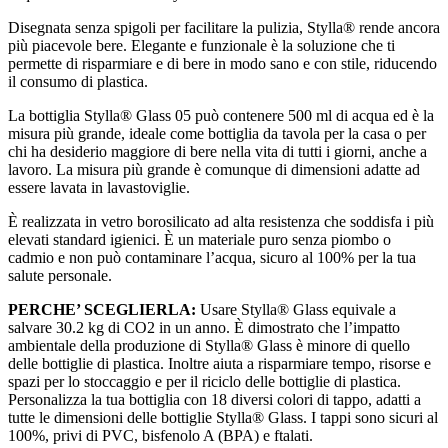
Disegnata senza spigoli per facilitare la pulizia, Stylla® rende ancora
più piacevole bere. Elegante e funzionale è la soluzione che ti
permette di risparmiare e di bere in modo sano e con stile, riducendo
il consumo di plastica.
La bottiglia Stylla® Glass 05 può contenere 500 ml di acqua ed è la
misura più grande, ideale come bottiglia da tavola per la casa o per
chi ha desiderio maggiore di bere nella vita di tutti i giorni, anche a
lavoro. La misura più grande è comunque di dimensioni adatte ad
essere lavata in lavastoviglie.
È realizzata in vetro borosilicato ad alta resistenza che soddisfa i più
elevati standard igienici. È un materiale puro senza piombo o
cadmio e non può contaminare l’acqua, sicuro al 100% per la tua
salute personale.
PERCHE’ SCEGLIERLA:
Usare Stylla® Glass equivale a
salvare 30.2 kg di CO2 in un anno. È dimostrato che l’impatto
ambientale della produzione di Stylla® Glass è minore di quello
delle bottiglie di plastica. Inoltre aiuta a risparmiare tempo, risorse e
spazi per lo stoccaggio e per il riciclo delle bottiglie di plastica.
Personalizza la tua bottiglia con 18 diversi colori di tappo, adatti a
tutte le dimensioni delle bottiglie Stylla® Glass. I tappi sono sicuri al
100%, privi di PVC, bisfenolo A (BPA) e ftalati.