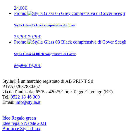
25,30€.
20,30€.
24,00
€
Promo
Scegli
Stylla Glass 05 Grey comprensiva di Cover
Il
Il
25,30
€
20,30
€
prezzo
prezzo
Promo
Scegli
originale
attuale
era:
è:
Stylla Glass 03 Black comprensiva di Cover
25,30€.
20,30€.
Il
Il
24,20
€
19,20
€
prezzo
prezzo
originale
attuale
era:
è:
Stylla® è un marchio registrato di AB PRINT Srl
24,20€.
19,20€.
P.IVA 02687880357
via dell’Industria, 65/B - 42025 Corte Tegge Cavriago (RE)
Tel.:
0522 18 46 300
Email:
info@stylla.it
Idee Regalo green
Idee regalo Natale 2021
Borracce Stylla Inox