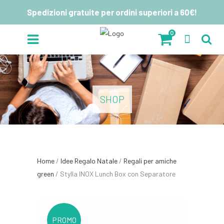
Spedizioni gratuite per ordini superiori a 60€!
0
SHOP
Home
/
Idee Regalo Natale
/
Regali per amiche
green
/ Stylla INOX Lunch Box con Separatore
PROMO