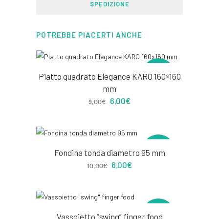
SPEDIZIONE
POTREBBE PIACERTI ANCHE
PROMO
Piatto quadrato Elegance KARO 160×160
mm
Il
Il
6,00
€
9,00
€
prezzo
prezzo
originale
attuale
era:
è:
9,00€.
6,00€.
PROMO
Fondina tonda diametro 95 mm
Il
Il
6,00
€
10,00
€
prezzo
prezzo
originale
attuale
era:
è:
10,00€.
6,00€.
PROMO
Vassoietto “swing” finger food