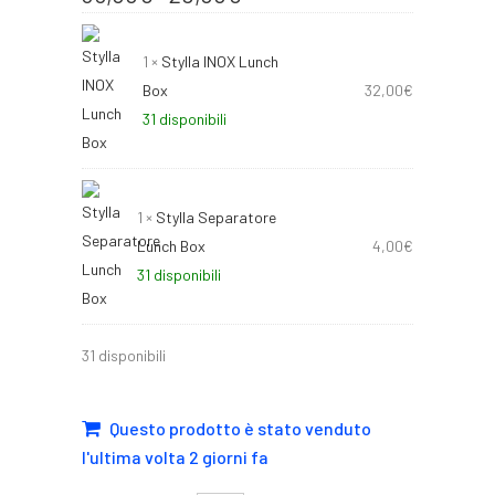
prezzo
prezzo
originale
attuale
1 ×
Stylla INOX Lunch
era:
è:
Box
32,00
€
36,00€.
29,00€.
31 disponibili
1 ×
Stylla Separatore
Lunch Box
4,00
€
31 disponibili
31 disponibili
Questo prodotto è stato venduto
l'ultima volta 2 giorni fa