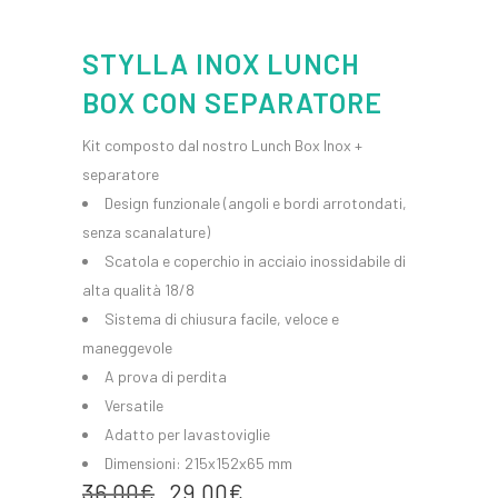
STYLLA INOX LUNCH
BOX CON SEPARATORE
Kit composto dal nostro Lunch Box Inox +
separatore
Design funzionale (angoli e bordi arrotondati,
senza scanalature)
Scatola e coperchio in acciaio inossidabile di
alta qualità 18/8
Sistema di chiusura facile, veloce e
maneggevole
A prova di perdita
Versatile
Adatto per lavastoviglie
Dimensioni: 215x152x65 mm
36,00
€
29,00
€
Il
Il