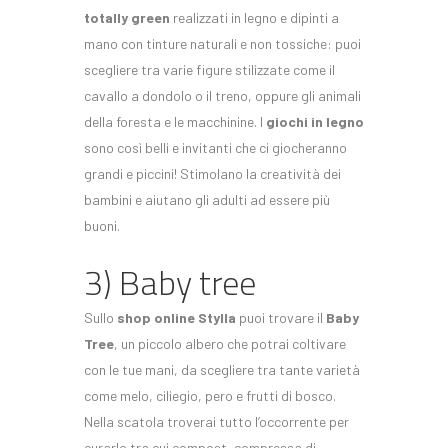
totally green
realizzati in legno e dipinti a
mano con tinture naturali e non tossiche: puoi
scegliere tra varie figure stilizzate come il
cavallo a dondolo o il treno, oppure gli animali
della foresta e le macchinine. I
giochi in legno
sono così belli e invitanti che ci giocheranno
grandi e piccini! Stimolano la creatività dei
bambini e aiutano gli adulti ad essere più
buoni.
3) Baby tree
Sullo
shop online Stylla
puoi trovare il
Baby
Tree
, un piccolo albero che potrai coltivare
con le tue mani, da scegliere tra tante varietà
come melo, ciliegio, pero e frutti di bosco.
Nella scatola troverai tutto l’occorrente per
curarlo tra cui compost, compressa di