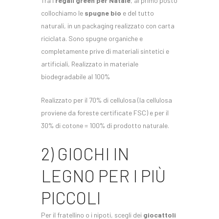
Tra i
regali green per Natale
, al primo posto
collochiamo le
spugne bio
e del tutto
naturali, in un packaging realizzato con carta
riciclata. Sono spugne organiche e
completamente prive di materiali sintetici e
artificiali, Realizzato in materiale
biodegradabile al 100%
Realizzato per il 70% di cellulosa (la cellulosa
proviene da foreste certificate FSC) e per il
30% di cotone = 100% di prodotto naturale.
2) GIOCHI IN
LEGNO PER I PIÙ
PICCOLI
Per il fratellino o i nipoti, scegli dei
giocattoli