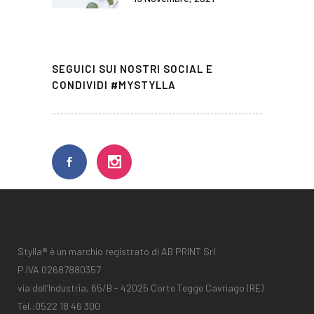
SEGUICI SUI NOSTRI SOCIAL E
CONDIVIDI #MYSTYLLA
Stylla® è un marchio registrato di AB PRINT Srl
P.IVA 02687880357
via dell’Industria, 65/B - 42025 Corte Tegge Cavriago (RE)
Tel.:
0522 18 46 300