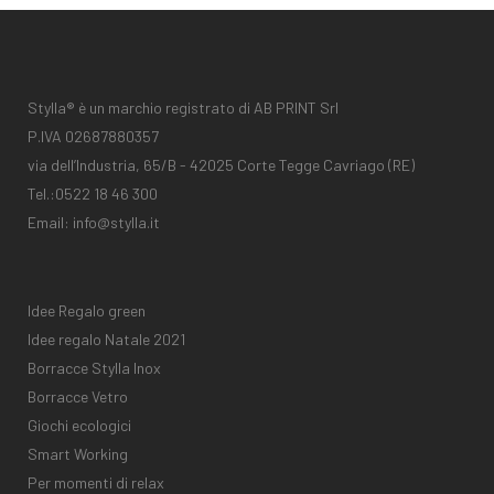
Stylla® è un marchio registrato di AB PRINT Srl
P.IVA 02687880357
via dell’Industria, 65/B - 42025 Corte Tegge Cavriago (RE)
Tel.:
0522 18 46 300
Email:
info@stylla.it
Idee Regalo green
Idee regalo Natale 2021
Borracce Stylla Inox
Borracce Vetro
Giochi ecologici
Smart Working
Per momenti di relax