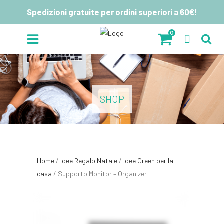
Spedizioni gratuite per ordini superiori a 60€!
0
SHOP
Home
/
Idee Regalo Natale
/
Idee Green per la
casa
/ Supporto Monitor – Organizer