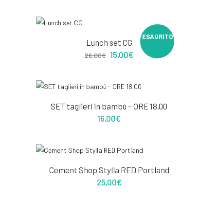
ESAURITO
PROMO
Lunch set CG
Il
Il
15,00
€
26,00
€
prezzo
prezzo
originale
attuale
era:
è:
26,00€.
15,00€.
SET taglieri in bambù – ORE 18.00
16,00
€
Cement Shop Stylla RED Portland
25,00
€