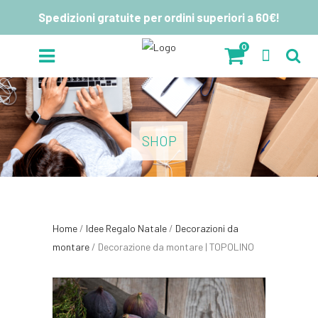
Spedizioni gratuite per ordini superiori a 60€!
0
SHOP
Home
/
Idee Regalo Natale
/
Decorazioni da
montare
/ Decorazione da montare | TOPOLINO