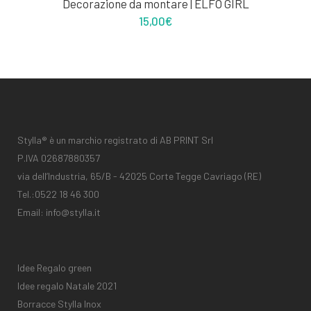
Decorazione da montare | ELFO GIRL
15,00
€
Stylla® è un marchio registrato di AB PRINT Srl
P.IVA 02687880357
via dell’Industria, 65/B - 42025 Corte Tegge Cavriago (RE)
Tel.:
0522 18 46 300
Email:
info@stylla.it
Idee Regalo green
Idee regalo Natale 2021
Borracce Stylla Inox