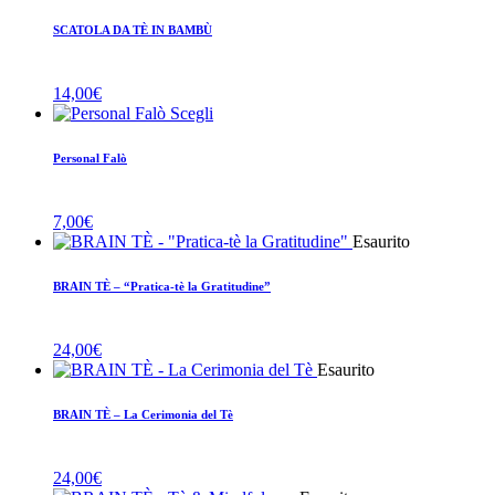
SCATOLA DA TÈ IN BAMBÙ
14,00
€
Scegli
Personal Falò
7,00
€
Esaurito
BRAIN TÈ – “Pratica-tè la Gratitudine”
24,00
€
Esaurito
BRAIN TÈ – La Cerimonia del Tè
24,00
€