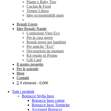
Piante e Baby Tree
Cucina & Food
Tempo Libero
Idee ecosostenibili mare
Regali Green
Idee Regalo Natale
Confezioni Vino Eco
Per la casa green
Regali green per bambini
Per amiche “Eco”
Decorazioni da montare
Kit regalo in Promo
Gift Card
Il nostro progetto
Per le aziende
Blog
Contatti
0 elementi
0,00€
Tutti i prodotti
Borracce Stylla Inox
Borracce Inox colore
Borracce Inox Termiche
Accessori Borracce