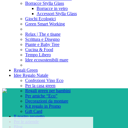
Borracce Stylla Glass
Borracce in vetro
Accessori Stylla Glass
Giochi Ecologici
Green Smart Working
Relax | The e tisane
Scrittura e Disegno
Piante e Baby Tree
Cucina & Food
Tempo Libero
Idee ecosostenibili mare
Regali Green
Idee Regalo Natale
Confezioni Vino Eco
Per la casa green
Regali green per bambini
Per amiche “Eco”
Decorazioni da montare
Kit regalo in Promo
Gift Card
Il nostro progetto
Per le aziende
Blog