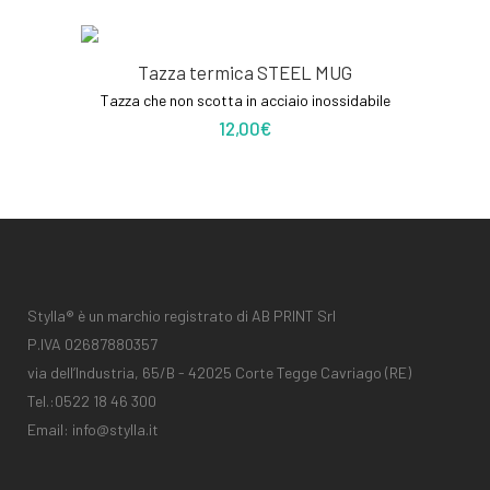
Tazza termica STEEL MUG
Tazza che non scotta in acciaio inossidabile
12,00
€
Stylla® è un marchio registrato di AB PRINT Srl
P.IVA 02687880357
via dell’Industria, 65/B - 42025 Corte Tegge Cavriago (RE)
Tel.:
0522 18 46 300
Email:
info@stylla.it