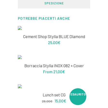
SPEDIZIONE
POTREBBE PIACERTI ANCHE
Cement Shop Stylla BLUE Diamond
25,00
€
Borraccia Stylla INOX 082 + Cover
PROMO
From
21,00
€
Lunch set CG
ESAURITO
PROMO
15,00
€
26,00
€