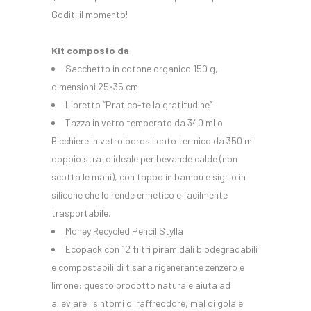
Goditi il momento!
Kit composto da
Sacchetto in cotone organico 150 g,
dimensioni 25×35 cm
Libretto “Pratica-te la gratitudine”
Tazza in vetro temperato da 340 ml o
Bicchiere in vetro borosilicato termico da 350 ml
doppio strato ideale per bevande calde (non
scotta le mani), con tappo in bambù e sigillo in
silicone che lo rende ermetico e facilmente
trasportabile.
Money Recycled Pencil Stylla
Ecopack con 12 filtri piramidali biodegradabili
e compostabili di tisana rigenerante zenzero e
limone: questo prodotto naturale aiuta ad
alleviare i sintomi di raffreddore, mal di gola e