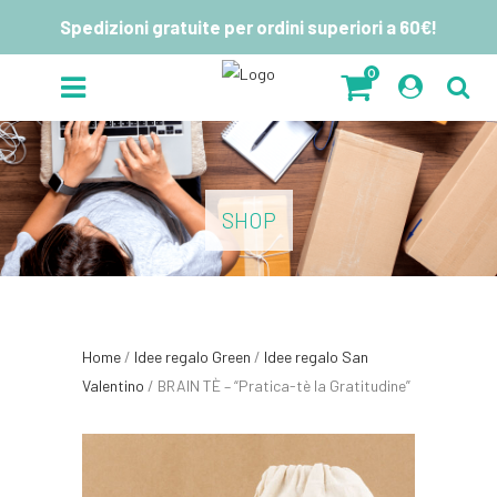
Spedizioni gratuite per ordini superiori a 60€!
0
SHOP
Home
/
Idee regalo Green
/
Idee regalo San
Valentino
/ BRAIN TÈ – “Pratica-tè la Gratitudine”